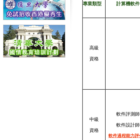
專業類型
計算機軟件
高
級
資
格
軟件評測師
中
級
軟件設計師
資
格
軟件過程能力評