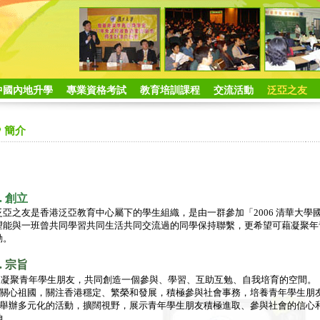
中國內地升學
專業資格考試
教育培訓課程
交流活動
泛亞之友
簡介
1. 創立
泛亞之友是香港泛亞教育中心屬下的學生組織，是由一群參加「2006 清華大
望能與一班曾共同學習共同生活共同交流過的同學保持聯繫，更希望可藉凝聚年
動。
2. 宗旨
•
凝聚青年學生朋友，共同創造一個參與、學習、互助互勉、自我培育的空間。
• 關心祖國，關注香港穩定、繁榮和發展，積極參與社會事務，培養青年學生朋
• 舉辦多元化的活動，擴闊視野，展示青年學生朋友積極進取、參與社會的信心
神。