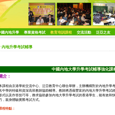
中國內地升學
專業資格考試
教育培訓課程
交流活動
泛亞之友
內地升學考試輔導
中國內地大學升學考試輔導強化課
簡介
：
本課程由京港學術交流中心、泛亞教育中心聯合舉辦，主辦機構對於內地升學
名中學的特級和資深高班教師協助輔導。教師將憑藉豐富的內地大學升學考試
形式以及作答技巧等，務求協助參加內地大學升學考試的香港學生，能有效和
巧，親身體驗實際考試方式。
課程特點：