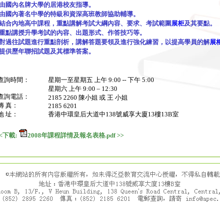
由國內名牌大學的居港校友指導。
‧由國內著名中學的特級和資深高班教師協助輔導。
‧結合內地高中課程，重點講解考試大綱內容、要求、考試範圍
展柜
及其要點。
‧重點講授升學考試的內容、出題形式、作答技巧等。
‧對過往試題進行重點剖析，講解答題要領及進行強化練習，以提高學員的解
展
‧提供歷年聯招試題及其標準答案。
查詢時間：
星期一至星期五 上午 9:00 -- 下午 5:00
星期六 上午 9:00 – 12:30
查詢電話：
2185 2260
陳小姐 或 王 小姐
傳 真：
2185 6201
地 址：
香港中環皇后大道中138號威享大廈13樓13B室
<下載:
2008年課程詳情及報名表格.pdf
>>