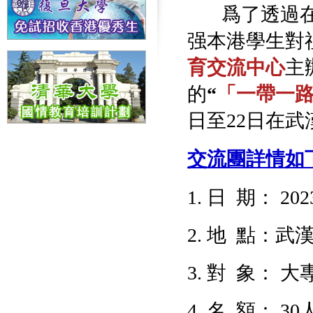
爲了透過在
强本港學生對
育交流中心
主
的
“
「一帶一
日至22日在武
交流團詳情如
1. 日 期： 2
2. 地 點：
3. 對 象：
4. 名 額： 30