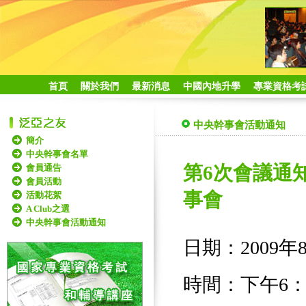
首頁
關於我們
最新消息
中國內地升學
專業資格考
中央幹事會活動通知
簡介
中央幹事會名單
會員通告
第6次會議通知,
會員活動
事會
活動花絮
A Club之選
中央幹事會活動通知
日期：2009
時間：下午6：