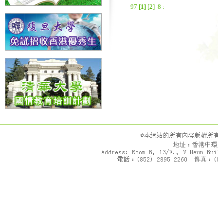
9
7
[1]
[2]
8
: