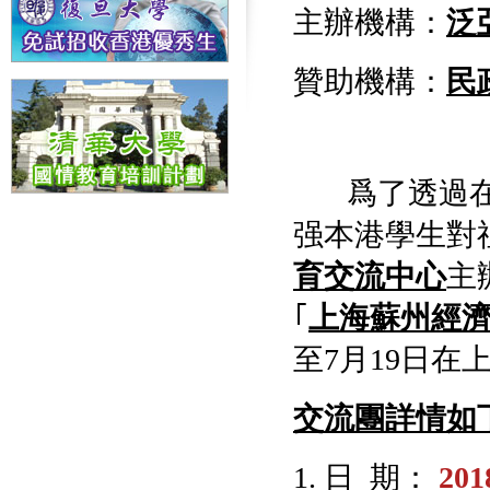
主辦機構：
泛
贊助機構：
民
爲了透過在
强本港學生對
育交流中心
主
｢
上海蘇州經
至7月19日在
交流團詳情如
1. 日 期：
20