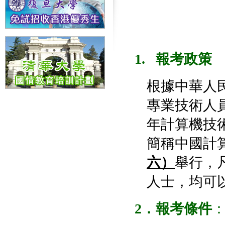
1. 報考政策
根據中華人民
專業技術人員
年計算機技
簡稱中國計
六）
舉行，
人士，均可
2
．報考條件