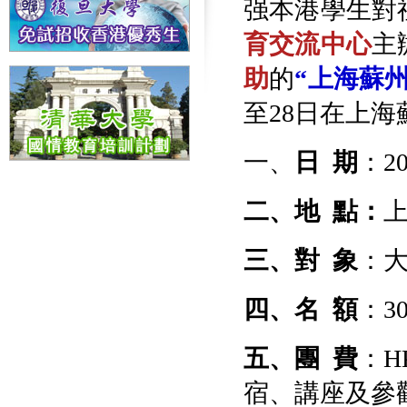
强本港學生對
育交流中心
主
助
的
“上海蘇
至28日在上海
一、
日 期
：2
二、地 點：
上
三、對 象
：
四、名 額
：3
五、團
費
：H
宿、講座及參