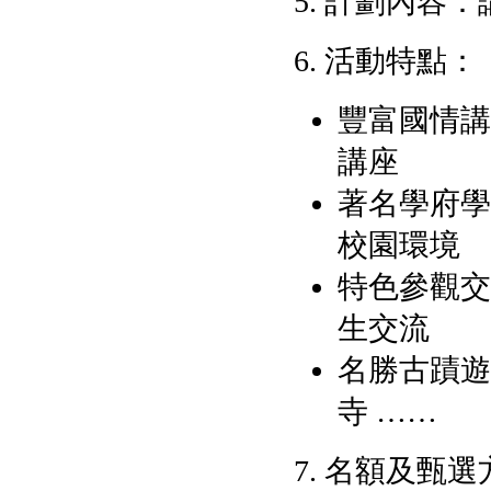
5. 計劃內
6. 活動特點：
豐富國情講
講座
著名學府學
校園環境
特色參觀交
生交流
名勝古蹟遊
寺 ……
7. 名額及甄選