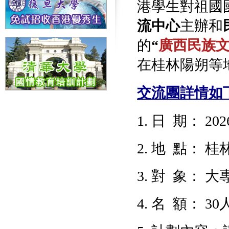
港學生對祖國
流中心
主辦和
的
“
廣西
民族
在桂林陽朔等
交流團詳情如
1. 日 期： 2
2. 地 點：
桂林
3. 對 象：
4. 名 額： 30